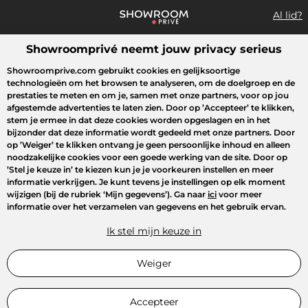
Al lid?
Showroomprivé neemt jouw privacy serieus
Wat zoek je?
Showroomprive.com gebruikt cookies en gelijksoortige
technologieën om het browsen te analyseren, om de doelgroep en de
Overzicht sales
Sport
Fashion
Kids
Beauty
Lifestyle
prestaties te meten en om je, samen met onze partners, voor op jou
afgestemde advertenties te laten zien. Door op
’Accepteer’
te klikken,
stem je ermee in dat deze cookies worden opgeslagen en in het
bijzonder dat deze informatie wordt gedeeld met onze partners. Door
op
’Weiger’
te klikken ontvang je geen persoonlijke inhoud en alleen
noodzakelijke cookies voor een goede werking van de site. Door op
’Stel je keuze in’
te kiezen kun je je voorkeuren instellen en meer
informatie verkrijgen. Je kunt tevens je instellingen op elk moment
wijzigen (bij de rubriek ‘Mijn gegevens’). Ga naar
ici
voor meer
informatie over het verzamelen van gegevens en het gebruik ervan.
Ik stel mijn keuze in
Weiger
Accepteer