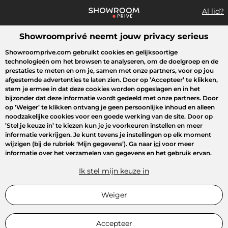
Al lid?
Showroomprivé neemt jouw privacy serieus
Wat zoek je?
Showroomprive.com gebruikt cookies en gelijksoortige
technologieën om het browsen te analyseren, om de doelgroep en de
Overzicht sales
Sport
Fashion
Kids
Beauty
Lifestyle
prestaties te meten en om je, samen met onze partners, voor op jou
afgestemde advertenties te laten zien. Door op
’Accepteer’
te klikken,
stem je ermee in dat deze cookies worden opgeslagen en in het
bijzonder dat deze informatie wordt gedeeld met onze partners. Door
op
’Weiger’
te klikken ontvang je geen persoonlijke inhoud en alleen
noodzakelijke cookies voor een goede werking van de site. Door op
’Stel je keuze in’
te kiezen kun je je voorkeuren instellen en meer
informatie verkrijgen. Je kunt tevens je instellingen op elk moment
wijzigen (bij de rubriek ‘Mijn gegevens’). Ga naar
ici
voor meer
informatie over het verzamelen van gegevens en het gebruik ervan.
Ik stel mijn keuze in
Weiger
Accepteer