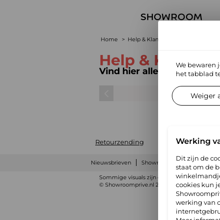
Home
Help & Klantenservice
Help & Klanten
We bewaren j
Vind hier alle onmisbare i
het tabblad t
Weiger a
Werking va
Retourzending
Dit zijn de co
Nieuwsbrieven
Showroomprive group
Al
staat om de be
winkelmandje 
Sommige visuals zijn gegenereerd met kunst
cookies kun j
© Showroomprive.nl 2026
-
Wettelijke bepal
Showroompriv
werking van 
internetgebru